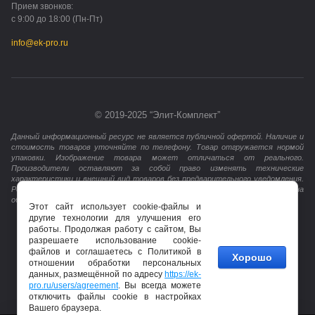
Прием звонков:
с 9:00 до 18:00 (Пн-Пт)
info@ek-pro.ru
© 2019-2025 “Элит-Комплект”
Данный информационный ресурс не является публичной офертой. Наличие и
стоимость товаров уточняйте по телефону. Товар отгружается нормой
упаковки. Изображение товара может отличаться от реального.
Производители оставляют за собой право изменять технические
характеристики и внешний вид товаров без предварительного уведомления.
Регистрируясь или заполняя любую форму на сайте, Вы даёте согласие на
обработку персональных данных.
Этот сайт использует cookie-файлы и
другие технологии для улучшения его
работы. Продолжая работу с сайтом, Вы
разрешаете использование cookie-
файлов и соглашаетесь с Политикой в
Хорошо
отношении обработки персональных
данных, размещённой по адресу
https://ek-
pro.ru/users/agreement
. Вы всегда можете
отключить файлы cookie в настройках
Вашего браузера.